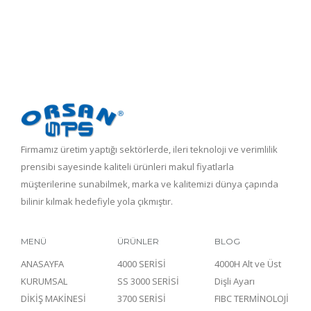
Firmamız üretim yaptığı sektörlerde, ileri teknoloji ve verimlilik
prensibi sayesinde kaliteli ürünleri makul fiyatlarla
müşterilerine sunabilmek, marka ve kalitemizi dünya çapında
bilinir kılmak hedefiyle yola çıkmıştır.
MENÜ
ÜRÜNLER
BLOG
ANASAYFA
4000 SERİSİ
4000H Alt ve Üst
KURUMSAL
SS 3000 SERİSİ
Dişli Ayarı
DİKİŞ MAKİNESİ
3700 SERİSİ
FIBC TERMİNOLOJİ