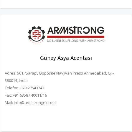
Güney Asya Acentası
Adres: 501, ‘Sarap’, Opposite Navjivan Press Ahmedabad, GJ -
380014, India
Telefon: 079-27543747
Fax: +91 63587 40011/16
Mail: info@armstrongex.com