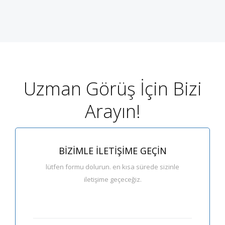
Uzman Görüş İçin Bizi
Arayın!
BIZIMLE İLETIŞIME GEÇIN
lütfen formu dolurun. en kısa sürede sizinle
iletişime geçeceğiz.