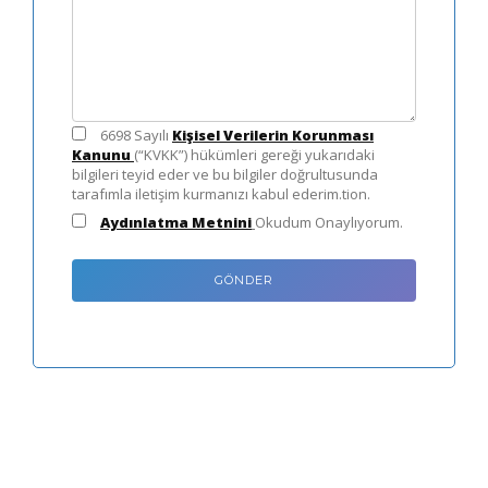
6698 Sayılı
Kişisel Verilerin Korunması
Kanunu
(“KVKK”) hükümleri gereği yukarıdaki
bilgileri teyid eder ve bu bilgiler doğrultusunda
tarafımla iletişim kurmanızı kabul ederim.tion.
Aydınlatma Metnini
Okudum Onaylıyorum.
GÖNDER