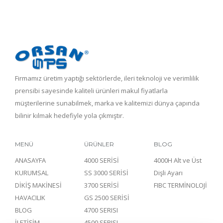
Firmamız üretim yaptığı sektörlerde, ileri teknoloji ve verimlilik
prensibi sayesinde kaliteli ürünleri makul fiyatlarla
müşterilerine sunabilmek, marka ve kalitemizi dünya çapında
bilinir kılmak hedefiyle yola çıkmıştır.
MENÜ
ÜRÜNLER
BLOG
ANASAYFA
4000 SERİSİ
4000H Alt ve Üst
KURUMSAL
SS 3000 SERİSİ
Dişli Ayarı
DİKİŞ MAKİNESİ
3700 SERİSİ
FIBC TERMİNOLOJİ
HAVACILIK
GS 2500 SERİSİ
BLOG
4700 SERISI
İLETİŞİM
4500 SERISI