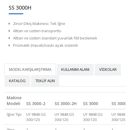
SS 3000H
Zincir Dikiş Makinesi. Tek İğne
Alttan ve üstten transportlu
Alttan ve üstten standart yuvarlak fitil beslemeli
Pnömatik (Havalı) baskı ayak sistemli
MODEL KARŞILARŞTIRMA
KULLANIM ALANI
VIDEOLAR
KATALOG
TEKLIF ALIN
Makine
Modeli
SS 3000-2
SS 3000-2H
SS 3000
SS 3000H
İğne Tipi
UY 9848 GS
UY 9848 GS
UY 9848 GS
UY 9848 G
300/120
300/120
300/120
300/120
İğne
2
2
1
1