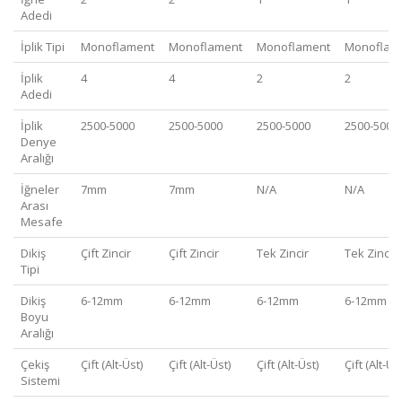
Adedi
İplik Tipi
Monoflament
Monoflament
Monoflament
Monoflam
İplik
4
4
2
2
Adedi
İplik
2500-5000
2500-5000
2500-5000
2500-5000
Denye
Aralığı
İğneler
7mm
7mm
N/A
N/A
Arası
Mesafe
Dikiş
Çift Zincir
Çift Zincir
Tek Zincir
Tek Zincir
Tipi
Dikiş
6-12mm
6-12mm
6-12mm
6-12mm
Boyu
Aralığı
Çekiş
Çift (Alt-Üst)
Çift (Alt-Üst)
Çift (Alt-Üst)
Çift (Alt-Üs
Sistemi